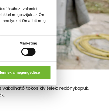
tosításához, valamint
einkkel megosztjuk az Ön
l, amelyeket Ön adott meg
Marketing
dennek a megengedése
s vakolható tokos kivitelek; redőnykapuk.
k.