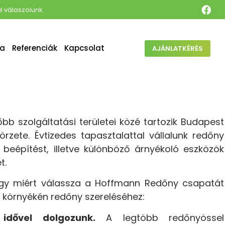
 válaszolunk.
ta
Referenciák
Kapcsolat
AJÁNLATKÉRÉS
b szolgáltatási területei közé tartozik Budapest
rzete. Évtizedes tapasztalattal vállalunk redőny
s beépítést, illetve különböző árnyékoló eszközök
t.
gy miért válassza a Hoffmann Redőny csapatát
és környékén redőny szereléséhez:
 idővel dolgozunk.
A legtöbb redőnyössel