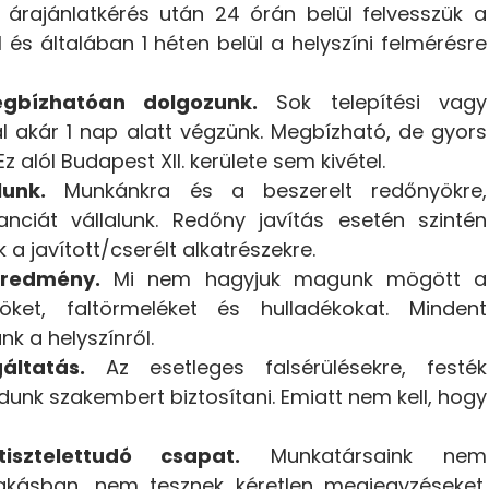
 árajánlatkérés után 24 órán belül felvesszük a
és általában 1 héten belül a helyszíni felmérésre
gbízhatóan dolgozunk.
Sok telepítési vagy
l akár 1 nap alatt végzünk. Megbízható, de gyors
 alól Budapest XII. kerülete sem kivétel.
lunk.
Munkánkra és a beszerelt redőnyökre,
anciát vállalunk. Redőny javítás esetén szintén
 a javított/cserélt alkatrészekre.
redmény.
Mi nem hagyjuk magunk mögött a
öket, faltörmeléket és hulladékokat. Mindent
nk a helyszínről.
áltatás.
Az esetleges falsérülésekre, festék
unk szakembert biztosítani. Emiatt nem kell, hogy
sztelettudó csapat.
Munkatársaink nem
kásban, nem tesznek kéretlen megjegyzéseket.