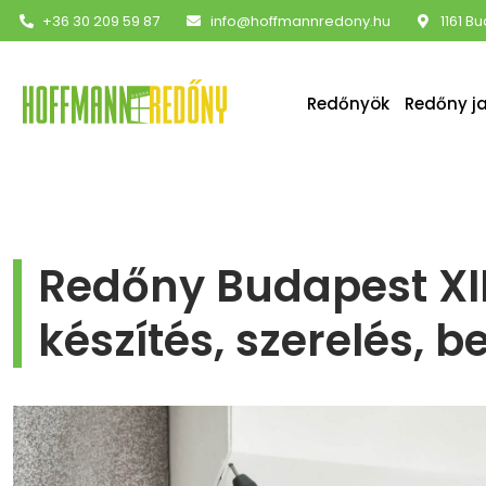
+36 30 209 59 87
info@hoffmannredony.hu
1161 B
Redőnyök
Redőny j
Redőny Budapest XII.
készítés, szerelés, b