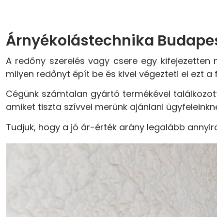
Árnyékolástechnika Budapest
A redőny szerelés vagy csere egy kifejezetten
milyen redőnyt épít be és kivel végezteti el ezt a 
Cégünk számtalan gyártó termékével találkozott 
amiket tiszta szívvel merünk ajánlani ügyfeleinkn
Tudjuk, hogy a jó ár-érték arány legalább annyi