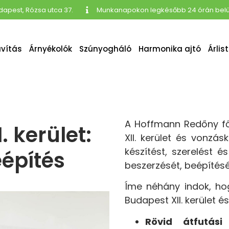
udapest, Rózsa utca 37.
Munkanapokon legkésőbb 24 órán belül
avítás
Árnyékolók
Szúnyogháló
Harmonika ajtó
Árlis
A Hoffmann Redőny főb
 kerület:
XII. kerület
és vonzáskö
készítést, szerelést é
eépítés
beszerzését, beépítésé
Íme néhány indok, ho
Budapest XII. kerület 
Rövid átfutási