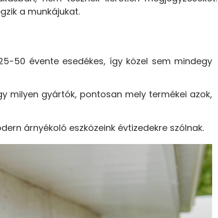
gzik a munkájukat.
n 25-50 évente esedékes, így közel sem mindegy
ogy milyen gyártók, pontosan mely termékei azok,
dern árnyékoló eszközeink évtizedekre szólnak.