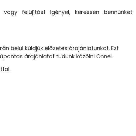
 vagy felújítást igényel, keressen bennünket
rán belül küldjük előzetes árajánlatunkat. Ezt
tűpontos árajánlatot tudunk közölni Önnel.
tal.