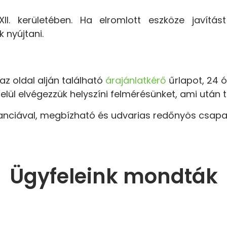
II. kerületében. Ha elromlott eszköze javítást
 nyújtani.
z oldal alján található
árajánlatkérő
űrlapot, 24 ó
belül elvégezzük helyszíni felmérésünket, ami után 
anciával, megbízható és udvarias redőnyös csapat
Ügyfeleink mondták