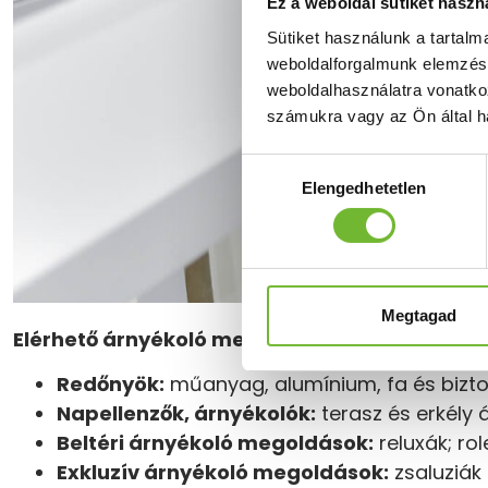
Ez a weboldal sütiket haszn
Sütiket használunk a tartal
weboldalforgalmunk elemzésé
weboldalhasználatra vonatko
számukra vagy az Ön által ha
Hozzájárulás
Elengedhetetlen
kiválasztása
Megtagad
Elérhető árnyékoló megoldások Budapest XII.
Redőnyök:
műanyag, alumínium, fa és biztons
Napellenzők, árnyékolók:
terasz és erkély 
Beltéri árnyékoló megoldások:
reluxák; rol
Exkluzív árnyékoló megoldások:
zsaluziák