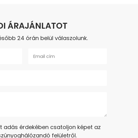
DI ÁRAJÁNLATOT
őbb 24 órán belül válaszolunk.
t adás érdekében csatoljon képet az
zúnyoghálózandó felületről.