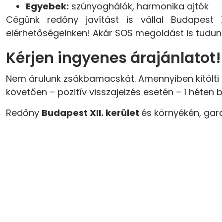
Egyebek:
szúnyoghálók, harmonika ajtók
Cégünk redőny javítást is vállal Budapest X
elérhetőségeinken! Akár SOS megoldást is tudunk
Kérjen ingyenes árajánlatot!
Nem árulunk zsákbamacskát. Amennyiben kitölti a
követően – pozitív visszajelzés esetén – 1 héten 
Redőny
Budapest XII. kerület
és környékén, gar