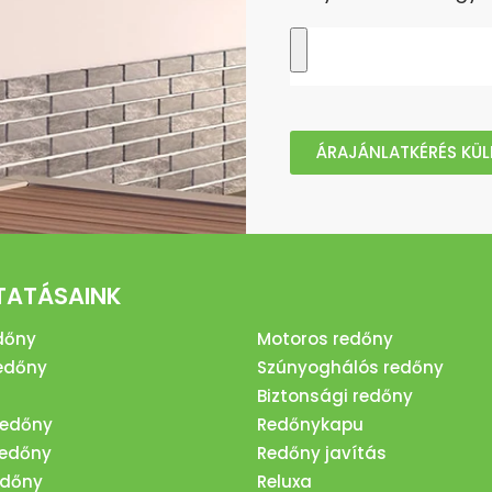
ÁRAJÁNLATKÉRÉS KÜL
TATÁSAINK
dőny
Motoros redőny
edőny
Szúnyoghálós redőny
Biztonsági redőny
redőny
Redőnykapu
redőny
Redőny javítás
edőny
Reluxa