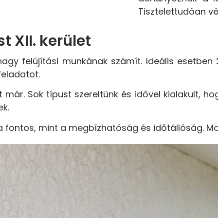
Tisztelettudóan vé
 XII. kerület
 nagy felújítási munkának számít. Ideális esetbe
feladatot.
már. Sok típust szereltünk és idővel kialakult, h
ek.
ra fontos, mint a megbízhatóság és időtállóság. Mo