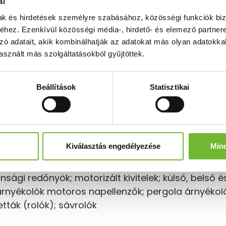
ál
mak és hirdetések személyre szabásához, közösségi funkciók biz
hez. Ezenkívül közösségi média-, hirdető- és elemező partner
zó adatait, akik kombinálhatják az adatokat más olyan adatokka
sznált más szolgáltatásokból gyűjtöttek.
Beállítások
Statisztikai
Kiválasztás engedélyezése
Min
 kerületében:
ági redőnyök; motorizált kivitelek; külső, belső é
árnyékolók motoros napellenzők; pergola árnyékoló
etták (rolók); sávrolók