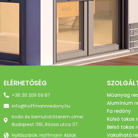
ELÉRHETŐSÉG
SZOLGÁL
+36 30 209 59 87
Műanyag re
Alumínium r
info@hoffmannredony.hu
Fa redőny
Iroda és bemutatóterem címe:
Külső tokos 
Budapest 1161, Rózsa utca 37.
Belső tokos 
Nyílászárók: Hoffmann Ablak
Vakolható r