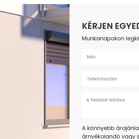
KÉRJEN EGYE
Munkanapokon legkés
A könnyebb árajánla
árnyékolandó vagy s