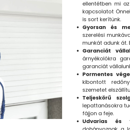
ellentétben mi az
kapcsolatot Önnel 
is sort kerítünk.
Gyorsan és me
szerelési munkáva
munkát adunk át. Ez
Garanciát válla
árnyékolókra gar
garanciát vállalunk
Pormentes vége
kibontott redőny
szemetet elszállítu
Teljeskörű szolg
lepattanásokra tud
fájjon a feje.
Udvarias és ti
dohányoznak a la