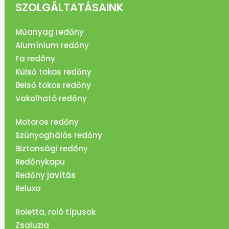
SZOLGÁLTATÁSAINK
Műanyag redőny
Alumínium redőny
Fa redőny
Külső tokos redőny
Belső tokos redőny
Vakolható redőny
Motoros redőny
Szúnyoghálós redőny
Biztonsági redőny
Redőnykapu
Redőny javítás
Reluxa
Roletta, roló típusok
Zsaluzia