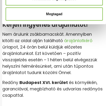
elérhetőségeinken! Akár SOS megoldást is
tudunk nyújtani.
Megtagad
Kérjen ingyenes árajánlatot!
Nem árulunk zsákbamacskát. Amennyiben
kitölti az oldal alján található
árajánlatkérő
űrlapot, 24 órán belül küldjük előzetes
árajánlatunkat. Ezt követően – pozitív
visszajelzés esetén – 1 héten belül elvégezzük
helyszíni felmérésünket, ami után tűpontos
árajánlatot tudunk közölni Önnel.
Redőny
Budapest XVI. kerület
és környékén,
garanciával, megbízható és udvarias redőnyös
csapattal.