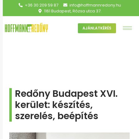
+36 30 209 59 87
info@hoffmannredony.hu
1161 Budapest, Rózsa utca 37.
AJÁNLATKÉRÉS
Redőny Budapest XVI.
kerület: készítés,
szerelés, beépítés