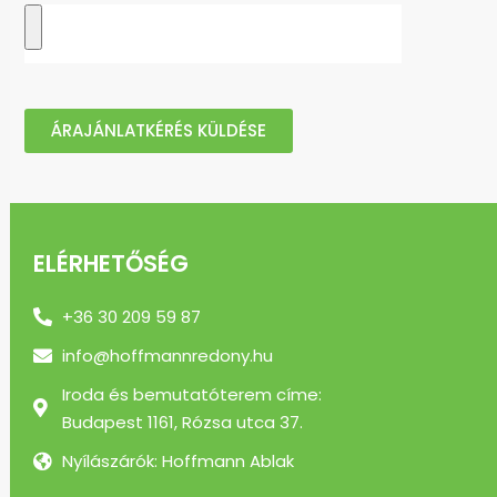
ÁRAJÁNLATKÉRÉS KÜLDÉSE
ELÉRHETŐSÉG
+36 30 209 59 87
info@hoffmannredony.hu
Iroda és bemutatóterem címe:
Budapest 1161, Rózsa utca 37.
Nyílászárók: Hoffmann Ablak