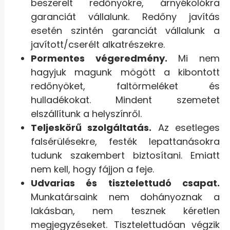
beszerelt redőnyökre, árnyékolókra
garanciát vállalunk. Redőny javítás
esetén szintén garanciát vállalunk a
javított/cserélt alkatrészekre.
Pormentes végeredmény.
Mi nem
hagyjuk magunk mögött a kibontott
redőnyöket, faltörmeléket és
hulladékokat. Mindent szemetet
elszállítunk a helyszínről.
Teljeskörű szolgáltatás.
Az esetleges
falsérülésekre, festék lepattanásokra
tudunk szakembert biztosítani. Emiatt
nem kell, hogy fájjon a feje.
Udvarias és tisztelettudó csapat.
Munkatársaink nem dohányoznak a
lakásban, nem tesznek kéretlen
megjegyzéseket. Tisztelettudóan végzik