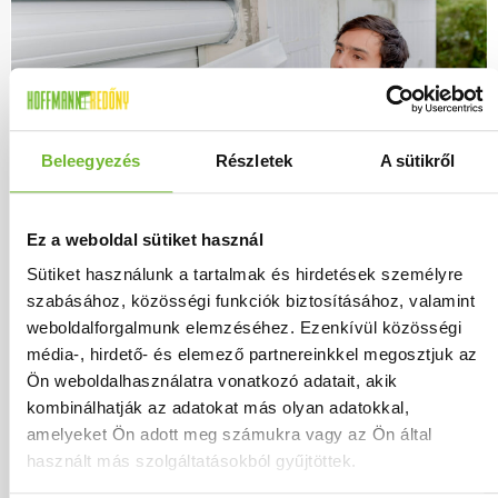
Beleegyezés
Részletek
A sütikről
Ez a weboldal sütiket használ
Elérhető árnyékoló megoldások Pécel
Sütiket használunk a tartalmak és hirdetések személyre
szabásához, közösségi funkciók biztosításához, valamint
városában:
weboldalforgalmunk elemzéséhez. Ezenkívül közösségi
Redőnyök:
műanyag, alumínium, fa és
média-, hirdető- és elemező partnereinkkel megosztjuk az
biztonsági redőnyök; motorizált kivitelek;
Ön weboldalhasználatra vonatkozó adatait, akik
külső, belső és vakolható tokos kivitelek;
kombinálhatják az adatokat más olyan adatokkal,
amelyeket Ön adott meg számukra vagy az Ön által
redőnykapuk.
használt más szolgáltatásokból gyűjtöttek.
Napellenzők, árnyékolók:
terasz és erkély