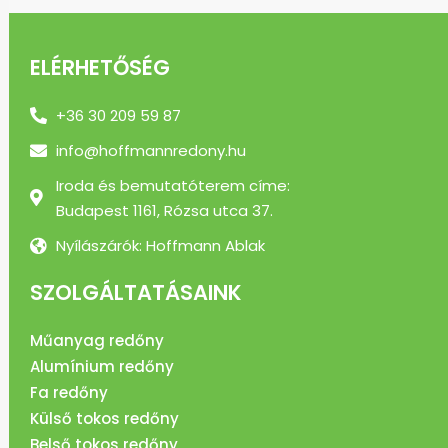
ELÉRHETŐSÉG
+36 30 209 59 87
info@hoffmannredony.hu
Iroda és bemutatóterem címe:
Budapest 1161, Rózsa utca 37.
Nyílászárók: Hoffmann Ablak
SZOLGÁLTATÁSAINK
Műanyag redőny
Alumínium redőny
Fa redőny
Külső tokos redőny
Belső tokos redőny