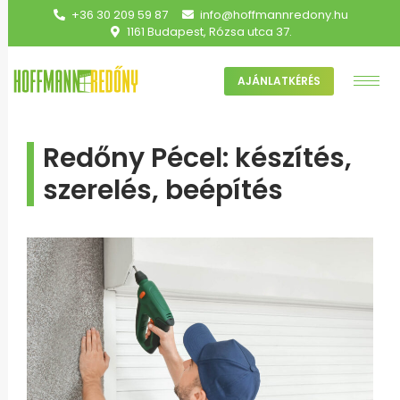
+36 30 209 59 87
info@hoffmannredony.hu
1161 Budapest, Rózsa utca 37.
AJÁNLATKÉRÉS
Redőny Pécel: készítés,
szerelés, beépítés