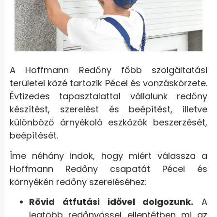
A Hoffmann Redőny főbb szolgáltatási
területei közé tartozik Pécel és vonzáskörzete.
Évtizedes tapasztalattal vállalunk redőny
készítést, szerelést és beépítést, illetve
különböző árnyékoló eszközök beszerzését,
beépítését.
Íme néhány indok, hogy miért válassza a
Hoffmann Redőny csapatát Pécel és
környékén redőny szereléséhez:
Rövid átfutási idővel dolgozunk.
A
legtöbb redőnyössel ellentétben mi az