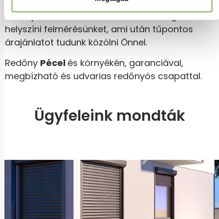
árajánlatunkat. Ezt követően – pozitív
visszajelzés esetén – 1 héten belül elvégezzük
helyszíni felmérésünket, ami után tűpontos
árajánlatot tudunk közölni Önnel.
Redőny
Pécel
és környékén, garanciával,
megbízható és udvarias redőnyös csapattal.
Ügyfeleink mondták